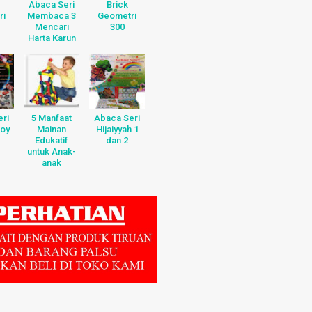
Abaca Seri
Brick
ri
Membaca 3
Geometri
Mencari
300
Harta Karun
ri
5 Manfaat
Abaca Seri
Boy
Mainan
Hijaiyyah 1
Edukatif
dan 2
untuk Anak-
anak