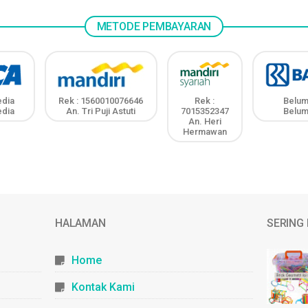
METODE PEMBAYARAN
edia
Rek : 1560010076646
Rek :
Belum
edia
An. Tri Puji Astuti
7015352347
Belum
An. Heri
Hermawan
HALAMAN
SERING 
Home
Kontak Kami