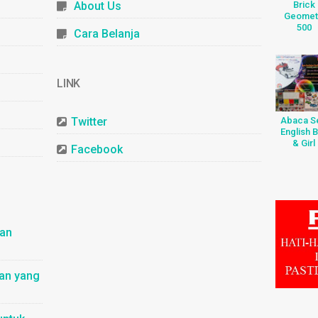
Brick
About Us
Geomet
500
Cara Belanja
LINK
Twitter
Abaca Se
English 
& Girl
Facebook
dan
nan yang