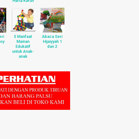
Harta Karun
ri
5 Manfaat
Abaca Seri
Boy
Mainan
Hijaiyyah 1
Edukatif
dan 2
untuk Anak-
anak