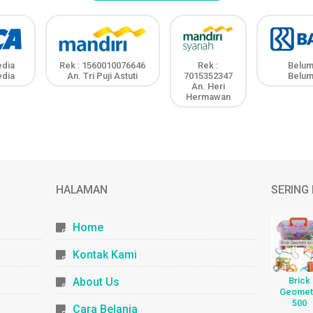
edia
Rek : 1560010076646
Rek :
Belum
edia
An. Tri Puji Astuti
7015352347
Belum
An. Heri
Hermawan
HALAMAN
SERING 
Home
Kontak Kami
Brick
About Us
Geomet
500
Cara Belanja