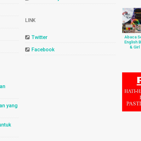
LINK
Twitter
Abaca Se
English 
& Girl
Facebook
dan
nan yang
untuk