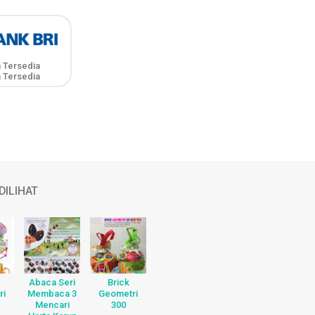
 Tersedia
 Tersedia
DILIHAT
Abaca Seri
Brick
ri
Membaca 3
Geometri
Mencari
300